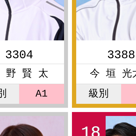
3304
3388
 野 賢 太
今 垣 光
別
A1
級別
18