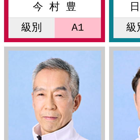
今 村 豊
日
級別
A1
級