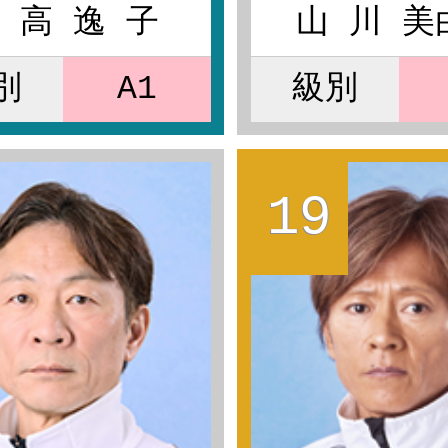
 高 逸 子
山 川 美
別
A1
級別
19