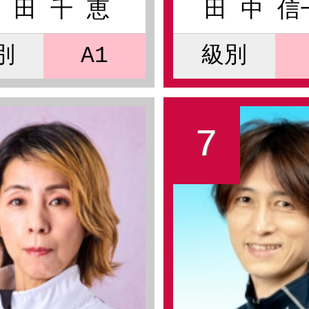
 田 千 恵
田 中 信
別
A1
級別
7