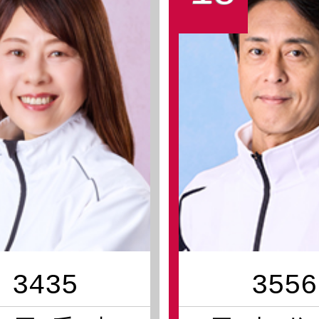
3435
3556