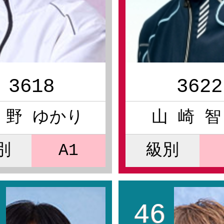
3618
3622
 野 ゆかり
山 崎 智
別
A1
級別
46