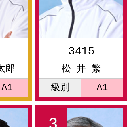
3415
太郎
松 井 繁
A1
級別
A1
3