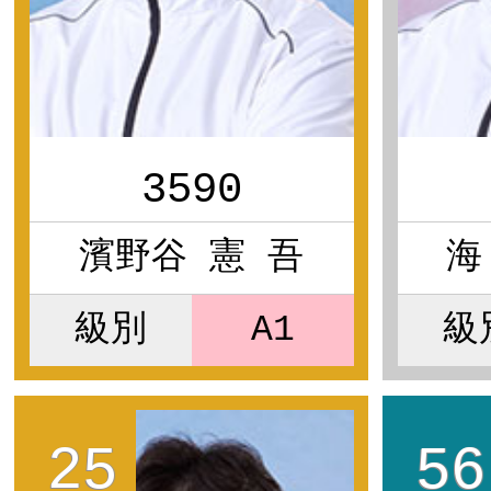
3590
濱野谷 憲 吾
海
級別
A1
級
25
56