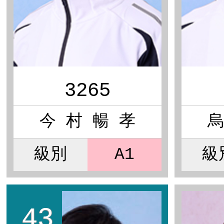
3265
今 村 暢 孝
烏
級別
A1
級
43