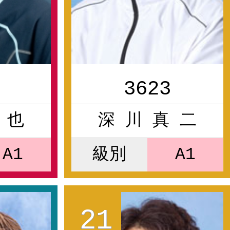
3623
 也
深 川 真 二
A1
級別
A1
21