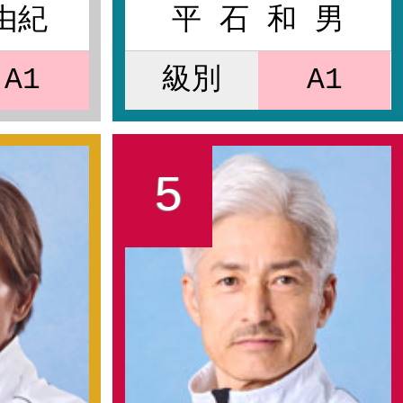
由紀
平 石 和 男
A1
級別
A1
5