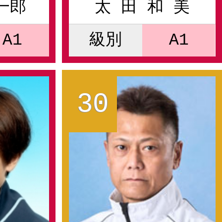
一郎
太 田 和 美
A1
級別
A1
30