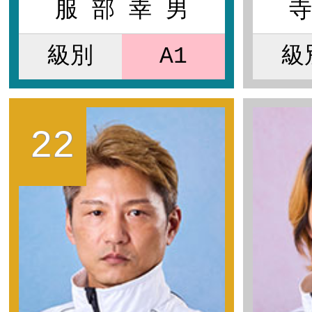
服 部 幸 男
寺
級別
A1
級
22