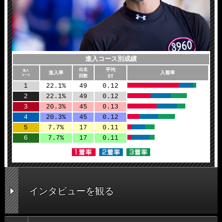
進入コース別成績
平均
出走
進入
進入率
入着率
コース
ST
回数
1
22.1%
49
0.12
2
22.1%
49
0.12
3
20.3%
45
0.13
4
20.3%
45
0.12
5
7.7%
17
0.11
6
7.7%
17
0.11
インタビューを観る