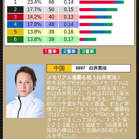
1
23.4%
66
0.14
2
17.7%
50
0.15
3
14.2%
40
0.13
4
17.0%
48
0.14
5
13.8%
39
0.16
6
13.8%
39
0.17
中国
3897
白井英治
メモリアル連覇を狙う白井英治！
昨年若松で行われたSGメモリアルは
劇的な大会になった。主役を演じた
のは白井英治だ。白井は3日目に落水
のアクシデントを喫するも、不屈の
闘志で予選を7位タイ通過。すると準
優では3コースまくりを決め、優勝戦
では2コースからコンマ00のタッチス
タートでまくって頂点へ。2･1･2･落･
1･2･1･1着という成績で、SG通算14
回目の優出にして悲願のSG初タイト
ルを手にした。