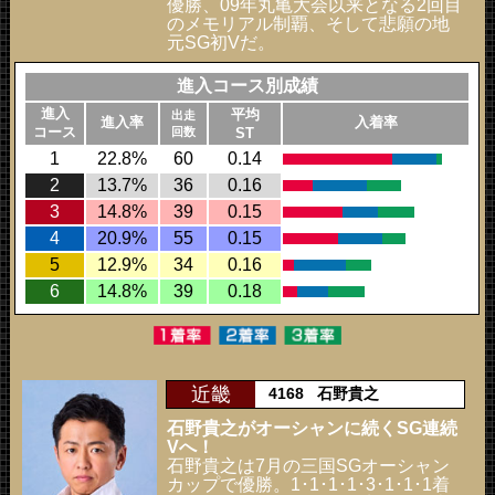
優勝、09年丸亀大会以来となる2回目
のメモリアル制覇、そして悲願の地
元SG初Vだ。
進入コース別成績
進入
平均
出走
進入率
入着率
コース
回数
ST
1
22.8%
60
0.14
2
13.7%
36
0.16
3
14.8%
39
0.15
4
20.9%
55
0.15
5
12.9%
34
0.16
6
14.8%
39
0.18
近畿
4168
石野貴之
石野貴之がオーシャンに続くSG連続
Vへ！
石野貴之は7月の三国SGオーシャン
カップで優勝。1･1･1･1･3･1･1･1着