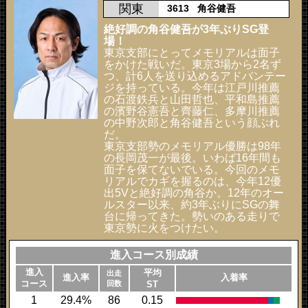
関東
3613
角谷健吾
絶好調の角谷健吾が3年ぶりSG登
場！
東京支部にとってメモリアルは面子
をかけた戦いだ。東京3場から2名ず
つ、計6人を送り込めるアドバンテー
ジを持っている。今年は江戸川推薦
の石渡鉄兵と山田哲也、平和島推薦
の濱野谷憲吾と齊藤仁、多摩川推薦
の中野次郎と角谷健吾という顔ぶれ
だ。
東京支部勢のメモリアル優勝は98年
の長岡茂一が最後。いわば16年間も
面子を保てないでいる。今回のメモ
リアルでカギを握るのは、今年12優
出5Vと絶好調の角谷か。12年のオー
ルスター以来、約3年ぶりにSGの舞
台に帰ってきた。勢いのある走りで
東京勢に火をつけたい。
進入コース別成績
進入
平均
出走
進入率
入着率
コース
回数
ST
1
29.4%
86
0.15