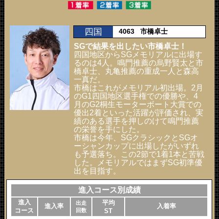
四国
4063
市橋卓士
SGで結果を出したい市橋卓士！
四国地区からSGメモリアルに出場す
るのは4人。鳴門推薦の烏野賢太と市
橋卓士、丸亀推薦の重成一人と森高
一真だ。
市橋はこれがメモリアル初出場。2月
のG1四国地区選手権での優勝や、4
月のG2桐生モーターボート大賞での
優出2着といった活躍が評価され、実
績のある選手を押しのけて鳴門推薦
の栄誉を手にした。
市橋は今年、SGクラシックとSGオ
ーシャンカップに出場したがいずれ
も予選落ち。この2節で1着1本と苦戦
した。メモリアルではまずSG初準優
出を目指す。
進入コース別成績
進入
平均
出走
進入率
入着率
コース
回数
ST