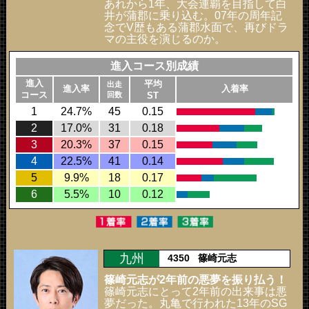
あれから1年、大会連覇を目指して白
井が蒲郡に乗り込む。07年の周年記
念でV歴もある蒲郡水面で、再びドラ
マの主役を演じるのか。
進入コース別成績
進入
平均
出走
進入率
入着率
コース
回数
ST
1
24.7%
45
0.15
2
17.0%
31
0.18
3
20.3%
37
0.15
4
22.5%
41
0.14
5
9.9%
18
0.17
6
5.5%
10
0.12
九州
4350
篠崎元志
篠崎元志が2年前の悪夢を振り払う！
篠崎元志にとって2年前の出来事は悪
夢だった。丸亀で行われた13年のSG