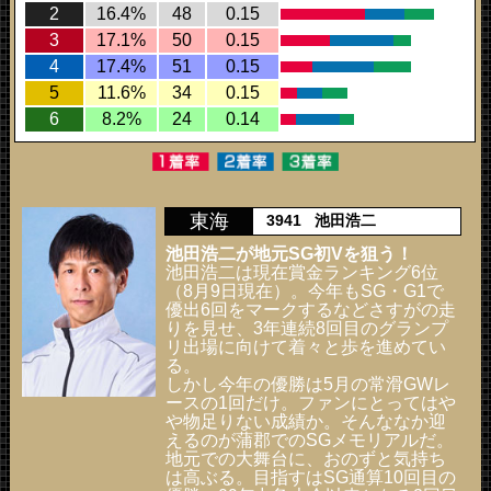
2
16.4%
48
0.15
3
17.1%
50
0.15
4
17.4%
51
0.15
5
11.6%
34
0.15
6
8.2%
24
0.14
東海
3941
池田浩二
池田浩二が地元SG初Vを狙う！
池田浩二は現在賞金ランキング6位
（8月9日現在）。今年もSG・G1で
優出6回をマークするなどさすがの走
りを見せ、3年連続8回目のグランプ
リ出場に向けて着々と歩を進めてい
る。
しかし今年の優勝は5月の常滑GWレ
ースの1回だけ。ファンにとってはや
や物足りない成績か。そんななか迎
えるのが蒲郡でのSGメモリアルだ。
地元での大舞台に、おのずと気持ち
は高ぶる。目指すはSG通算10回目の