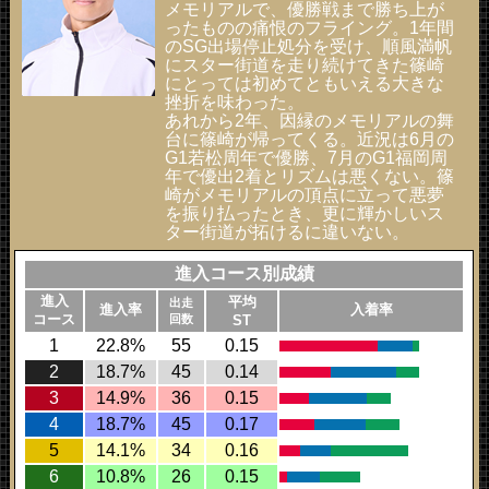
メモリアルで、優勝戦まで勝ち上が
ったものの痛恨のフライング。1年間
のSG出場停止処分を受け、順風満帆
にスター街道を走り続けてきた篠崎
にとっては初めてともいえる大きな
挫折を味わった。
あれから2年、因縁のメモリアルの舞
台に篠崎が帰ってくる。近況は6月の
G1若松周年で優勝、7月のG1福岡周
年で優出2着とリズムは悪くない。篠
崎がメモリアルの頂点に立って悪夢
を振り払ったとき、更に輝かしいス
ター街道が拓けるに違いない。
進入コース別成績
進入
平均
出走
進入率
入着率
コース
回数
ST
1
22.8%
55
0.15
2
18.7%
45
0.14
3
14.9%
36
0.15
4
18.7%
45
0.17
5
14.1%
34
0.16
6
10.8%
26
0.15