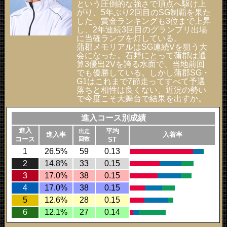
という圧倒的な強さで頂点へ駆け上
がり、5年ぶり2回目のSG制覇を果た
した。賞金ランキングも3位まで上昇
し、2年連続3回目のグランプリ出場
に当確ランプを灯している。
蒲郡メモリアルはSG連続Vを狙う大
会になった。石野にとって蒲郡は通
算3優出2Vを誇る水面で、当地前回
でも優勝している。しかし蒲郡SG・
G1はこれまで7節走ってすべて予選
落ちと相性は良くない。近況の勢い
で今度こそ大舞台で結果を出すか。
進入コース別成績
進入
平均
出走
進入率
入着率
コース
回数
ST
1
26.5%
59
0.13
2
14.8%
33
0.15
3
17.0%
38
0.15
4
17.0%
38
0.15
5
12.6%
28
0.15
6
12.1%
27
0.14