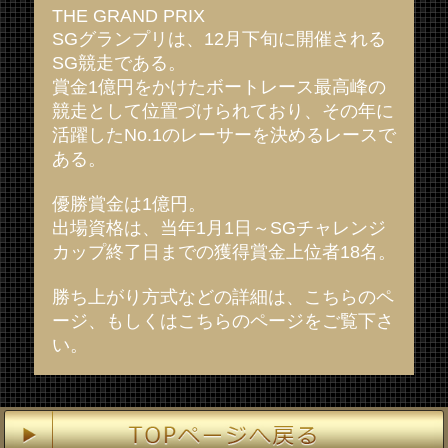
THE GRAND PRIX
SGグランプリは、12月下旬に開催される
SG競走である。
賞金1億円をかけたボートレース最高峰の
競走として位置づけられており、その年に
活躍したNo.1のレーサーを決めるレースで
ある。
優勝賞金は1億円。
出場資格は、当年1月1日～SGチャレンジ
カップ終了日までの獲得賞金上位者18名。
勝ち上がり方式などの詳細は、
こちらのペ
ージ
、もしくは
こちらのページ
をご覧下さ
い。