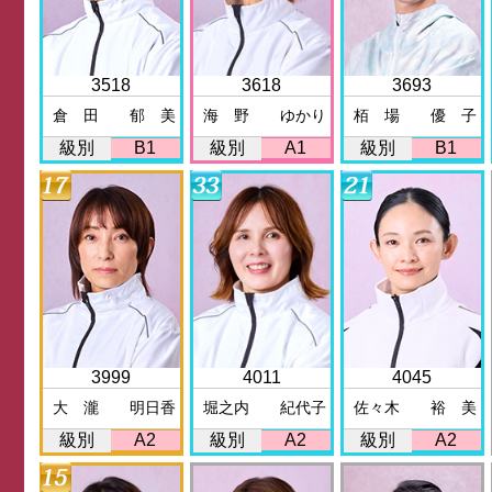
3518
3618
3693
倉 田 郁 美
海 野 ゆかり
栢 場 優 子
級別
B1
級別
A1
級別
B1
3999
4011
4045
大 瀧 明日香
堀之内 紀代子
佐々木 裕 美
級別
A2
級別
A2
級別
A2