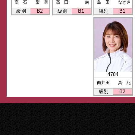
高 石 梨 菜
高 田 綾
島 田 なぎさ
級別
B2
級別
B1
級別
B1
4784
向井田 真 紀
級別
B2