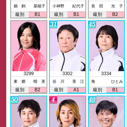
鵜 飼 菜穂子
小神野 紀代子
長 田 光 子
級別
B1
級別
B1
級別
B2
3299
3302
3334
東 郷 晴 美
谷 川 里 江
角 ひとみ
級別
B2
級別
A1
級別
B1