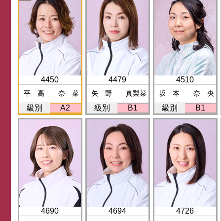
4450
4479
4510
平 高 奈 菜
矢 野 真梨菜
坂 本 奈 央
級別
A2
級別
B1
級別
B1
4690
4694
4726