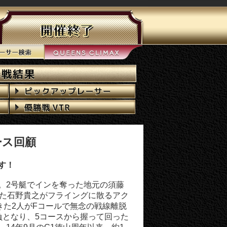
ース回顧
す！
。2号艇でインを奪った地元の須藤
った石野貴之がフライングに散るアク
きた2人がFコールで無念の戦線離脱
負となり、5コースから握って回った