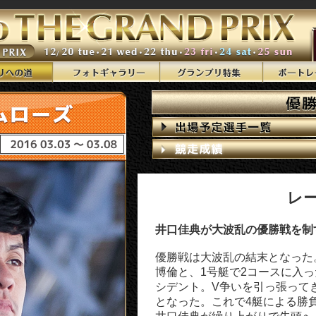
レ
井口佳典が大波乱の優勝戦を制
優勝戦は大波乱の結末となった
博倫と、1号艇で2コースに入
シデント。V争いを引っ張って
となった。これで4艇による勝