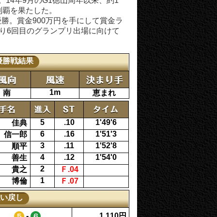
14年9月のG1徳山周年以来、約1
制覇を果たした。
優勝。賞金900万円を手にして賞金ラ
ぶり6回目のグランプリ出場に向けて
 優勝戦結果
1m
南
恵まれ
5
.10
1'49'6
 佳典
6
.16
1'51'3
 信一郎
3
.11
1'52'8
 順平
4
.12
1'54'0
 善生
2
 貴之
Ｆ.04
1
 博倫
Ｆ.07
い戻し
-
1,110円