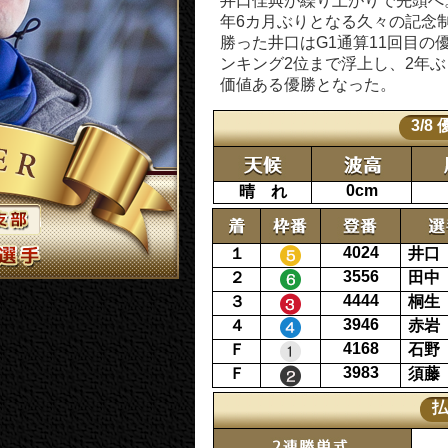
井口佳典が繰り上がりで先頭へ。
年6カ月ぶりとなる久々の記念
勝った井口はG1通算11回目の
ンキング2位まで浮上し、2年
価値ある優勝となった。
3/8
0cm
晴 れ
4024
１
井口
3556
２
田中
4444
３
桐生
3946
４
赤岩
4168
Ｆ
石野
3983
Ｆ
須藤
払