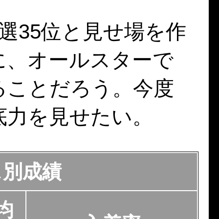
選35位と見せ場を作
に、オールスターで
ることだろう。今度
底力を見せたい。
ス別成績
均