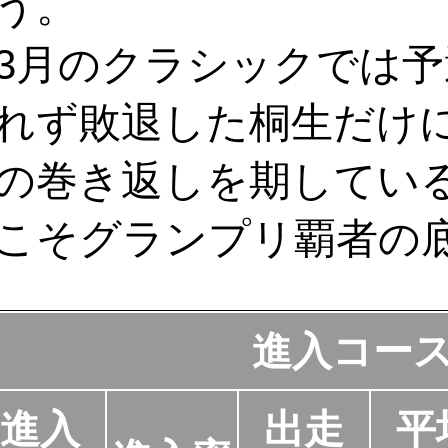
う。
3月のクラシックでは予
れず敗退した桐生だけ
の巻き返しを期してい
こそグランプリ覇者の
進入コー
進入
出走
平