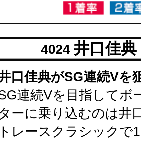
井口佳典
4024
井口佳典がSG連続Vを
SG連続Vを目指してボ
ターに乗り込むのは井
トレースクラシックで1･2･