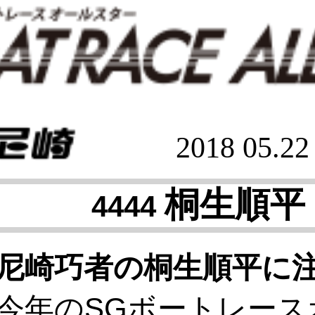
2018 05.2
桐生順平
4444
尼崎巧者の桐生順平に
今年のSGボートレース