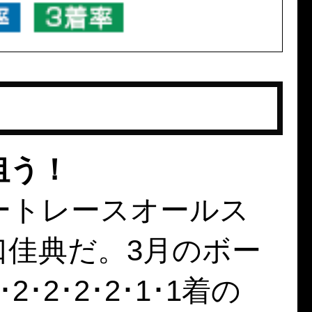
狙う！
ートレースオールス
口佳典だ。3月のボー
2･2･2･1･1着の