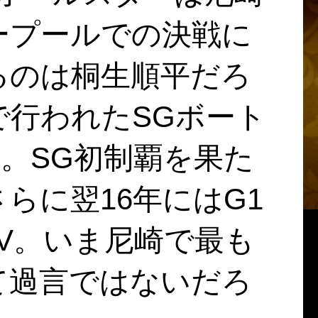
ープールでの決戦に
るのは桐生順平だろ
で行われたSGボート
。SG初制覇を果た
らに翌16年にはG1
V。いま尼崎で最も
て過言ではないだろ