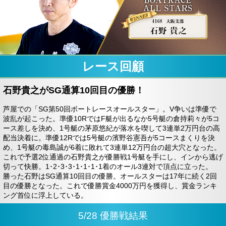
レース回顧
石野貴之がSG通算10回目の優勝！
芦屋での「SG第50回ボートレースオールスター」。V争いは準優で
波乱が起こった。準優10RではF艇が出るなか5号艇の倉持莉々が5コ
ース差しを決め、1号艇の茅原悠紀が落水を喫して3連単2万円台の高
配当決着に。準優12Rでは5号艇の濱野谷憲吾が5コースまくりを決
め、1号艇の毒島誠が6着に敗れて3連単12万円台の超大穴となった。
これで予選2位通過の石野貴之が優勝戦1号艇を手にし、インから逃げ
切って快勝。1･2･3･3･1･1･1･1着のオール3連対で頂点に立った。
勝った石野はSG通算10回目の優勝。オールスターは17年に続く2回
目の優勝となった。これで優勝賞金4000万円を獲得し、賞金ランキ
ング首位に浮上している。
5/28 優勝戦結果