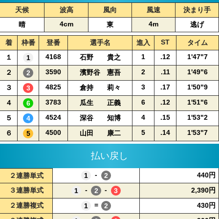
天候
波高
風向
風速
決まり手
4cm
4m
晴
東
逃げ
ST
着
枠番
登番
選手名
進入
タイム
4168
1
.12
1'47"7
１
石野 貴之
3590
2
.11
1'49"6
２
濱野谷 憲吾
4825
3
.17
1'50"9
３
倉持 莉々
3783
6
.12
1'51"6
４
瓜生 正義
4524
4
.15
1'53"2
５
深谷 知博
4500
5
.14
1'53"7
６
山田 康二
払い戻し
-
440円
-
-
2,390円
=
430円