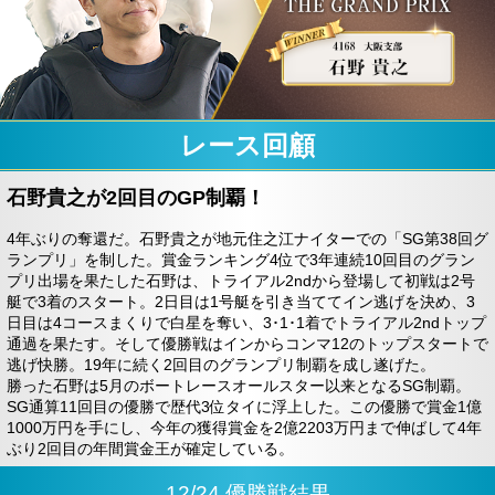
レース回顧
石野貴之が2回目のGP制覇！
4年ぶりの奪還だ。石野貴之が地元住之江ナイターでの「SG第38回グ
ランプリ」を制した。賞金ランキング4位で3年連続10回目のグラン
プリ出場を果たした石野は、トライアル2ndから登場して初戦は2号
艇で3着のスタート。2日目は1号艇を引き当ててイン逃げを決め、3
日目は4コースまくりで白星を奪い、3･1･1着でトライアル2ndトップ
通過を果たす。そして優勝戦はインからコンマ12のトップスタートで
逃げ快勝。19年に続く2回目のグランプリ制覇を成し遂げた。
勝った石野は5月のボートレースオールスター以来となるSG制覇。
SG通算11回目の優勝で歴代3位タイに浮上した。この優勝で賞金1億
1000万円を手にし、今年の獲得賞金を2億2203万円まで伸ばして4年
ぶり2回目の年間賞金王が確定している。
12/24 優勝戦結果