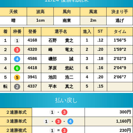
天候
波高
風向
風速
決まり手
1cm
2m
晴
南東
逃げ
ST
着
枠番
登番
選手名
進入
タイム
4168
1
.12
1'56"5
１
石野 貴之
4320
2
.20
1'59"2
２
峰 竜太
4586
3
.18
2'02"3
３
磯部 誠
4418
6
.16
2'04"9
４
茅原 悠紀
3941
4
.20
2'06"7
５
池田 浩二
4337
5
.15
転
平本 真之
払い戻し
-
300円
-
-
1,160円
=
230円