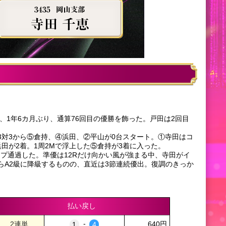
、1年6カ月ぶり、通算76回目の優勝を飾った。戸田は2回目
3対3から⑤倉持、④浜田、②平山が0台スタート。①寺田はコ
田が2着。1周2Mで浮上した⑤倉持が3着に入った。
プ通過した。準優は12Rだけ向かい風が強まる中、寺田がイ
らA2級に降級するものの、直近は3節連続優出。復調のきっか
払い戻し
-
640円