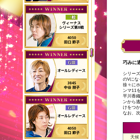
巧みに
シリーズ
のVにな
徐々にホ
ンマ11
平川香織
ンから逃
けをつか
なお、次
天候