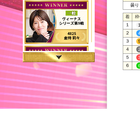
曇り
着
枠
１
２
３
４
５
６
PGI
LADIES CHAMPIONSHIP
2026.08.06〜2026.08.11