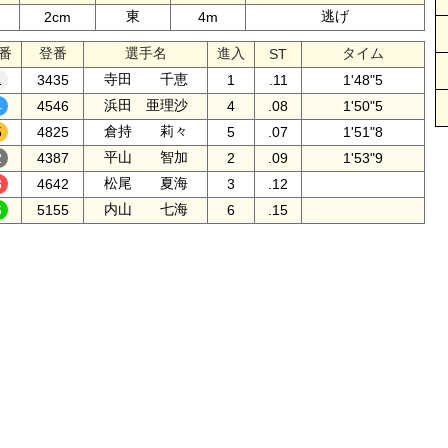
東
逃げ
2cm
4m
番
登番
選手名
進入
タイム
ST
寺田 千恵
3435
1
.11
1'48"5
浜田 亜理沙
4546
4
.08
1'50"5
倉持 莉々
4825
5
.07
1'51"8
平山 智加
4387
2
.09
1'53"9
松尾 夏海
4642
3
.12
内山 七海
5155
6
.15