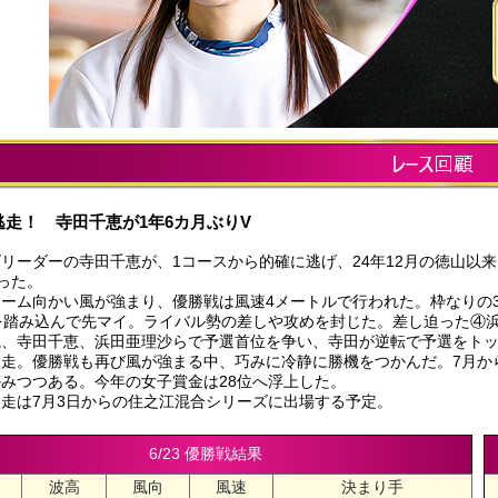
逃走！ 寺田千恵が1年6カ月ぶりV
リーダーの寺田千恵が、1コースから的確に逃げ、24年12月の徳山以来
った。
ーム向かい風が強まり、優勝戦は風速4メートルで行われた。枠なりの
を踏み込んで先マイ。ライバル勢の差しや攻めを封じた。差し迫った④浜
、寺田千恵、浜田亜理沙らで予選首位を争い、寺田が逆転で予選をトッ
走。優勝戦も再び風が強まる中、巧みに冷静に勝機をつかんだ。7月か
みつつある。今年の女子賞金は28位へ浮上した。
走は7月3日からの住之江混合シリーズに出場する予定。
6/23 優勝戦結果
波高
風向
風速
決まり手