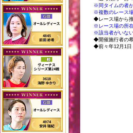
※同タイムの者
※複数のレース
◆レース場から推
※レース場の所
※該当者がいな
◆開催施行者の
◆前々年12月1日