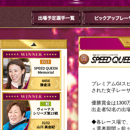
プレミアムGIス
された女子レー
優勝賞金は1300
出走者52名の出
◆各レース場で
＜選考期間＞前々年