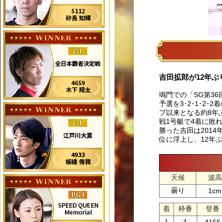
吉田拡郎が12年ぶ
鳴門での「SG第3
予選を3･2･1･2
プ以来となる約8年
戦1号艇で4着に敗
勝った吉田は201
位に浮上し、12年
天候
波高
曇り
1cm
着
枠番
登番
１