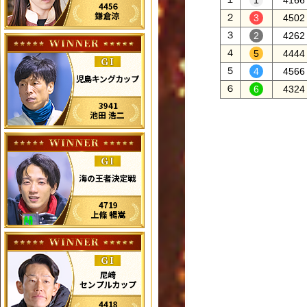
4166
２
4502
３
4262
４
4444
５
4566
６
4324