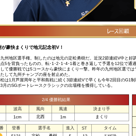
樹が豪快まくりで地元記念初V！
九州地区選手権。制したのは地元の定松勇樹だ。近況2節連続V中と好
点5を背負ったものの、転･1･2･1･4･1着と巻き返して予選を12位で
そして優勝戦では5コースから豪快にまくり一撃。昨年の九州地区選では
果たして九州チャンプの座を射止めた。
松は1月芦屋周年と平和島戦に続く3節連続Vで早くも今年2回目のG1
3月のSGボートレースクラシックの出場権を獲得している。
2/4 優勝戦結果
波高
風向
風速
決まり手
北西
まくり
1cm
1m
番
登番
選手名
進入
タイム
ST
定松 勇樹