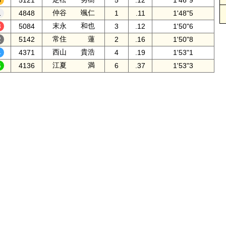
5121
5
.12
1'46"9
仲谷 颯仁
4848
1
.11
1'48"5
末永 和也
5084
3
.12
1'50"6
常住 蓮
5142
2
.16
1'50"8
西山 貴浩
4371
4
.19
1'53"1
江夏 満
4136
6
.37
1'53"3