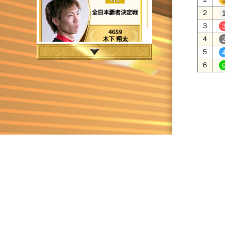
２
３
４
５
６