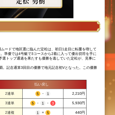
調ムードで地区選に臨んだ定松は、初日1走目に転覆を喫して
通過。準優では4号艇で3コースから2着に入って優出切符を手に
予選トップ通過を果たすも優勝を逃していた定松が、見事に
制覇。記念通算3回目の優勝で地元記念初Vとなった。この優勝
払い戻し
-
2,210円
-
-
5,930円
=
440円