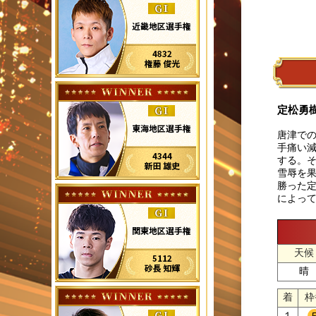
定松勇
唐津での
手痛い減
する。
雪辱を
勝った定
によって
天候
晴
着
枠
１