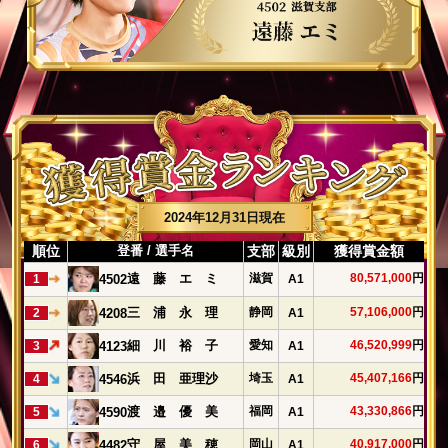
2024年12月31日現在
順位
登番 / 選手名
支部
級別
獲得賞金額
滋賀
80,571,000
円
遠 藤 エ ミ
4502
1
A1
静岡
57,106,000
円
三 浦 永 理
4208
2
A1
愛知
46,520,999
円
細 川 裕 子
4123
3
A1
埼玉
45,407,166
円
浜 田 亜理沙
4546
4
A1
福岡
43,330,866
円
渡 邉 優 美
4590
5
A1
岡山
40,917,000
円
守 屋 美 穂
4482
6
A1