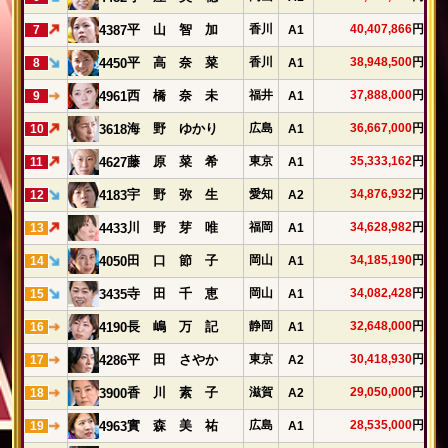
香川
40,407,866
円
平 山 智 加
4387
7
A1
香川
38,948,500
円
平 高 奈 菜
4450
8
A1
福井
37,888,000
円
西 橋 奈 未
4961
9
A1
広島
36,667,000
円
海 野 ゆかり
3618
10
A1
東京
35,333,162
円
藤 原 菜 希
4627
11
A1
愛知
34,876,932
円
宇 野 弥 生
4183
12
A2
福岡
34,628,982
円
川 野 芽 唯
4433
13
A1
岡山
34,185,190
円
田 口 節 子
4050
14
A1
岡山
34,082,428
円
寺 田 千 恵
3435
15
A1
静岡
32,648,000
円
長 嶋 万 記
4190
16
A1
東京
30,418,930
円
平 田 さやか
4286
17
A2
滋賀
29,050,000
円
香 川 素 子
3900
18
A2
広島
28,535,000
円
實 森 美 祐
4963
19
A1