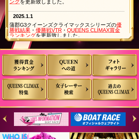
ング
を更新致しました。
2025.1.1
蒲郡G3クイーンズクライマックスシリーズの
優
勝戦結果
・
優勝戦VTR
・
QUEENS CLIMAX賞金
ランキング
を更新致しました。
2024.12.31
1/1まで毎日更新！QUEENS CLIMAX賞金ランキ
ングを更新致しました。
2024.12.25
フォトギャラリー
を15枚更新致しました。
2024.12.19
蒲郡PG1クイーンズクライマックスの
ピックア
ップレーサー
を更新致しました。
2024.12.19