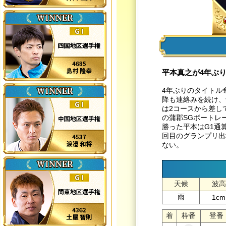
平本真之が4年ぶ
4年ぶりのタイトル
降も連絡みを続け、
は2コースから差し
の蒲郡SGボートレ
勝った平本はG1通
回目のグランプリ出
ない。
天候
波高
雨
1cm
着
枠番
登番