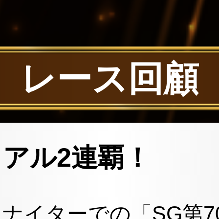
レース回顧
アル2連覇！
ナイターでの「SG第7