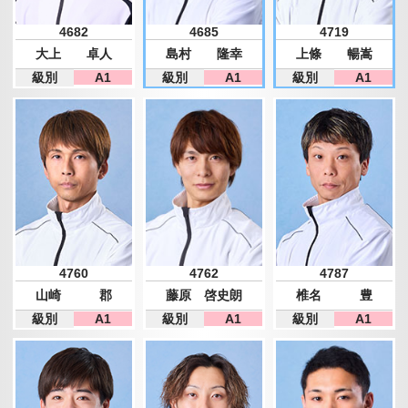
4682
4685
4719
大上 卓人
島村 隆幸
上條 暢嵩
級別
A1
級別
A1
級別
A1
4760
4762
4787
山崎 郡
藤原 啓史朗
椎名 豊
級別
A1
級別
A1
級別
A1