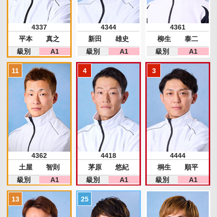
4337
4344
4361
平本 真之
新田 雄史
柳生 泰二
級別
A1
級別
A1
級別
A1
4362
4418
4444
土屋 智則
茅原 悠紀
桐生 順平
級別
A1
級別
A1
級別
A1