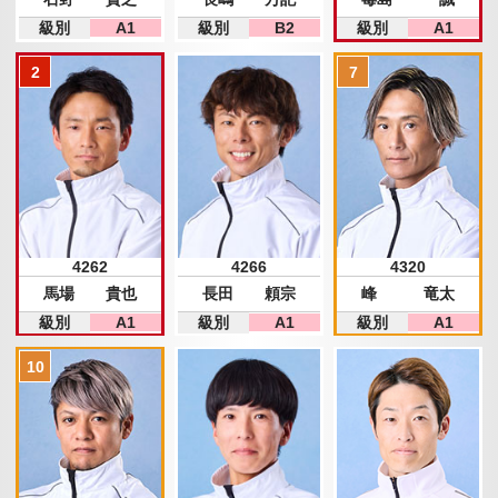
級別
A1
級別
B2
級別
A1
4262
4266
4320
馬場 貴也
長田 頼宗
峰 竜太
級別
A1
級別
A1
級別
A1