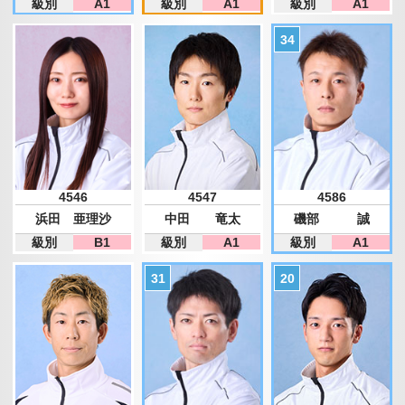
級別
A1
級別
A1
級別
A1
4546
4547
4586
浜田 亜理沙
中田 竜太
磯部 誠
級別
B1
級別
A1
級別
A1