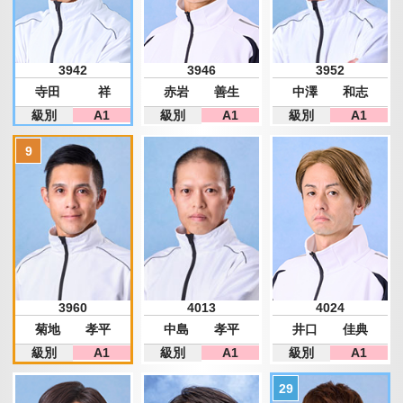
3942
3946
3952
寺田 祥
赤岩 善生
中澤 和志
級別
A1
級別
A1
級別
A1
3960
4013
4024
菊地 孝平
中島 孝平
井口 佳典
級別
A1
級別
A1
級別
A1