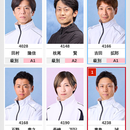
4028
4148
4166
田村 隆信
枝尾 賢
吉田 拡郎
級別
A1
級別
A2
級別
A1
4168
4190
4238
石野 貴之
長嶋 万記
毒島 誠