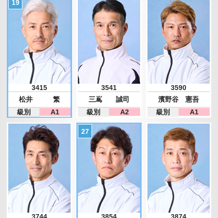
3415
3541
3590
松井 繁
三嶌 誠司
濱野谷 憲吾
級別
A1
級別
A2
級別
A1
3744
3854
3874