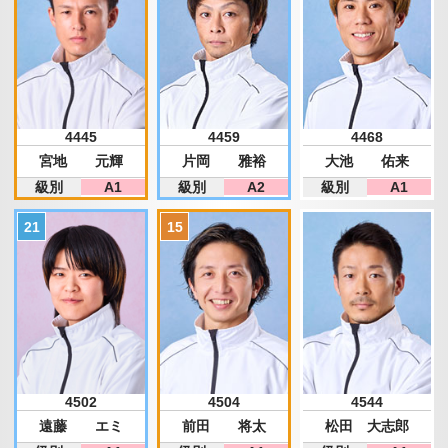
4445
4459
4468
宮地 元輝
片岡 雅裕
大池 佑来
級別
A1
級別
A2
級別
A1
4502
4504
4544
遠藤 エミ
前田 将太
松田 大志郎