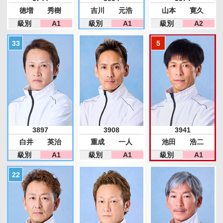
徳増 秀樹
吉川 元浩
山本 寛久
級別
A1
級別
A1
級別
A2
3897
3908
3941
白井 英治
重成 一人
池田 浩二
級別
A1
級別
A1
級別
A1