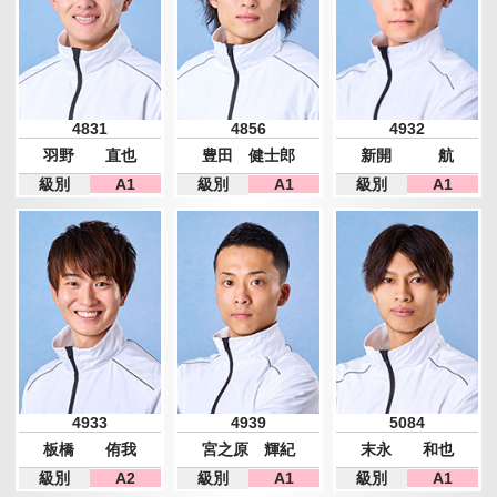
4831
4856
4932
羽野 直也
豊田 健士郎
新開 航
級別
A1
級別
A1
級別
A1
4933
4939
5084
板橋 侑我
宮之原 輝紀
末永 和也
級別
A2
級別
A1
級別
A1