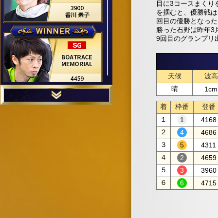
目に3コースまくり
を掴むと、優勝戦は
回目の優勝となった
勝った石野は昨年3
9回目のグランプリ
天候
波高
晴
1cm
着
枠番
登番
１
4168
２
4686
３
4311
４
4659
５
3960
６
4715