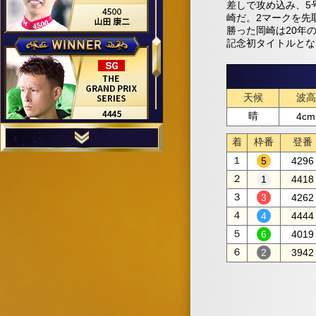
差しで攻め込み、5
崎だ。2マークを先
勝った岡崎は20年
記念初タイトルとな
天候
波高
晴
4cm
着
枠番
登番
１
4296
２
4418
３
4262
４
4444
５
4019
６
3942