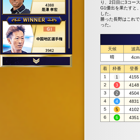
り、2日目に3コー
G1優出を果たすと
した。
勝った長野はこれで
った。
天候
波高
晴
4cm
着
枠番
登番
１
4155
２
4148
３
4504
４
4831
５
4102
６
4351