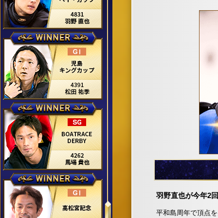
羽野直也が今年2回
平和島周年で頂点を