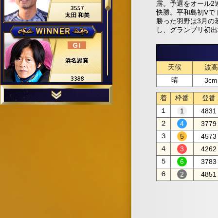
露。予選をオール2
快勝。平和島初Vで
勝った羽野は3月の
し、グランプリ初出
天候
波高
晴
3cm
着
枠番
登番
１
4831
２
3779
３
4573
４
4262
５
3783
６
4851