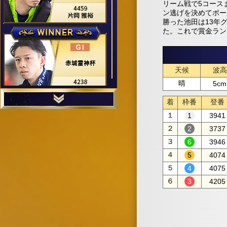
リーム戦で5コース
ン逃げを決めてポー
勝った池田は13年
た。これで賞金ラン
天候
波高
晴
5cm
着
枠番
登番
１
3941
２
3737
３
3946
４
4074
５
4075
６
4205