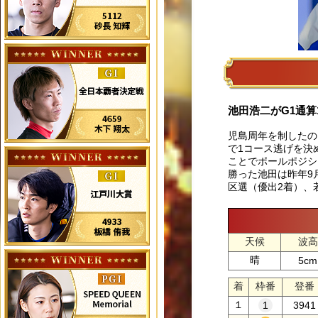
池田浩二がG1通算1
児島周年を制したのは
で1コース逃げを決
ことでポールポジシ
勝った池田は昨年9
区選（優出2着）、
天候
波高
晴
5cm
着
枠番
登番
１
3941