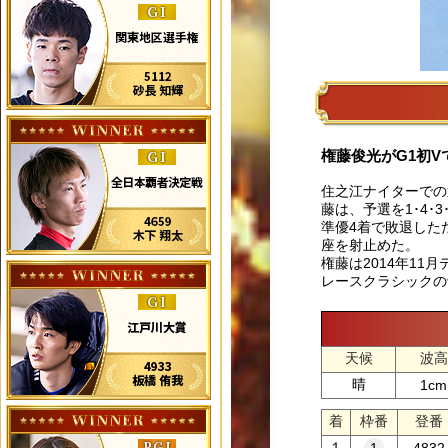
権藤俊光がG1初V
住之江ナイターでの
藤は、予選を1･4･
準優4着で敗退した
座を射止めた。
権藤は2014年11
レースクラシックの
天候
波高
晴
1cm
着
枠番
登番
１