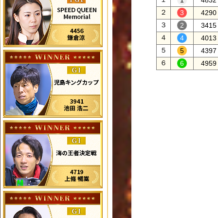
4832
２
4290
３
3415
４
4013
５
4397
６
4959