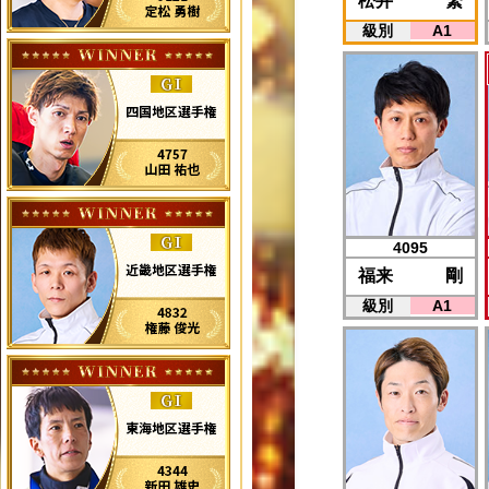
松井 繁
級別
A1
4095
福来 剛
級別
A1