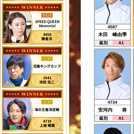
4587
木田 峰由季
級別
A1
4734
安河内 将
級別
A1