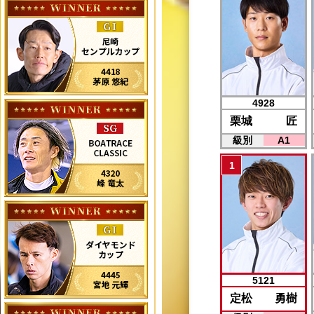
4928
栗城 匠
級別
A1
5121
定松 勇樹