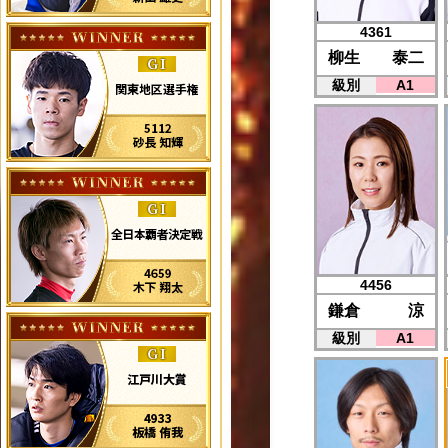
4361
柳生 泰二
級別
A1
4456
鎌倉 涼
級別
A1